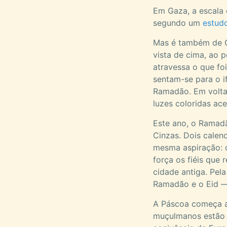
Em Gaza, a escala 
segundo um
estud
Mas é também de 
vista de cima, ao
atravessa o que fo
sentam-se para o i
Ramadão. Em volta,
luzes coloridas ace
Este ano, o Ramad
Cinzas. Dois calen
mesma aspiração: c
força os fiéis que
cidade antiga. Pel
Ramadão e o Eid —
A Páscoa começa a
muçulmanos estão a