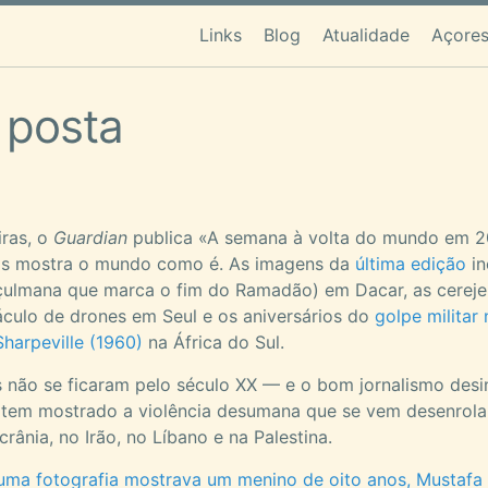
Links
Blog
Atualidade
Açores
 posta
iras, o
Guardian
publica «A semana à volta do mundo em 2
os mostra o mundo como é. As imagens da
última edição
in
çulmana que marca o fim do Ramadão) em Dacar, as cereje
culo de drones em Seul e os aniversários do
golpe militar
harpeville (1960)
na África do Sul.
 não se ficaram pelo século XX — e o bom jornalismo desin
a tem mostrado a violência desumana que se vem desenrol
rânia, no Irão, no Líbano e na Palestina.
uma fotografia mostrava um menino de oito anos, Mustafa