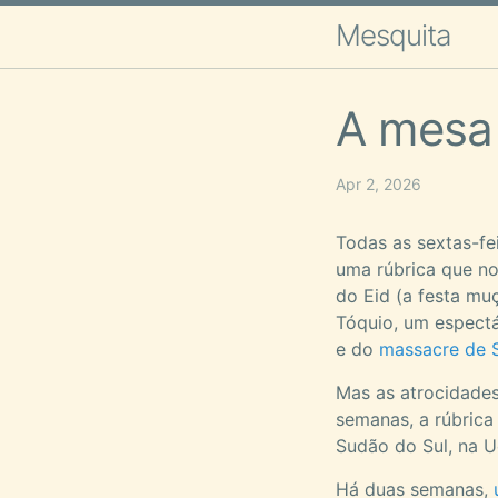
Mesquita
A mesa
Apr 2, 2026
Todas as sextas-fe
uma rúbrica que n
do Eid (a festa mu
Tóquio, um espectá
e do
massacre de S
Mas as atrocidades
semanas, a rúbric
Sudão do Sul, na Uc
Há duas semanas,