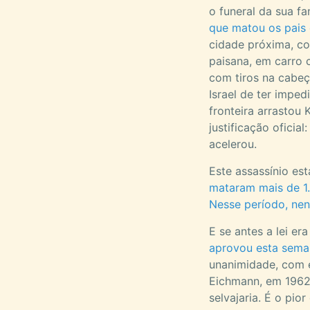
o funeral da sua f
que matou os pais 
cidade próxima, co
paisana, em carro 
com tiros na cabe
Israel de ter imped
fronteira arrastou 
justificação ofici
acelerou.
Este assassínio es
mataram mais de 1.
Nesse período, ne
E se antes a lei er
aprovou esta seman
unanimidade, com e
Eichmann, em 1962. 
selvajaria. É o pi