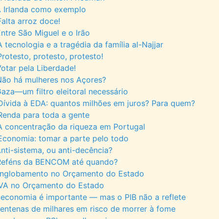
A Irlanda como exemplo
alta arroz doce!
ntre São Miguel e o Irão
tecnologia e a tragédia da família al-Najjar
rotesto, protesto, protesto!
otar pela Liberdade!
Não há mulheres nos Açores?
aza—um filtro eleitoral necessário
ívida à EDA: quantos milhões em juros? Para quem?
Renda para toda a gente
 concentração da riqueza em Portugal
conomia: tomar a parte pelo todo
nti-sistema, ou anti-decência?
Reféns da BENCOM até quando?
Englobamento no Orçamento do Estado
IVA no Orçamento do Estado
 economia é importante — mas o PIB não a reflete
entenas de milhares em risco de morrer à fome