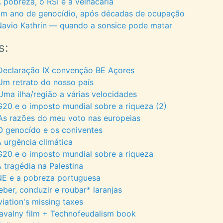
 pobreza, o RSI e a velhacaria
Um ano de genocídio, após décadas de ocupação
avio Kathrin — quando a sonsice pode matar
s:
Declaração IX convenção BE Açores
m retrato do nosso país
ma ilha/região a várias velocidades
20 e o imposto mundial sobre a riqueza (2)
As razões do meu voto nas europeias
 genocído e os coniventes
 urgência climática
20 e o imposto mundial sobre a riqueza
 tragédia na Palestina
NE e a pobreza portuguesa
ber, conduzir e roubar* laranjas
iation's missing taxes
avalny film + Technofeudalism book