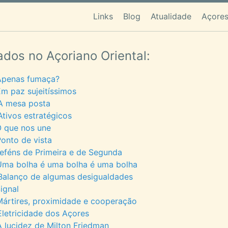
Links
Blog
Atualidade
Açores
ados no Açoriano Oriental:
Apenas fumaça?
m paz sujeitíssimos
A mesa posta
tivos estratégicos
O que nos une
onto de vista
eféns de Primeira e de Segunda
Uma bolha é uma bolha é uma bolha
Balanço de algumas desigualdades
ignal
ártires, proximidade e cooperação
letricidade dos Açores
 lucidez de Milton Friedman